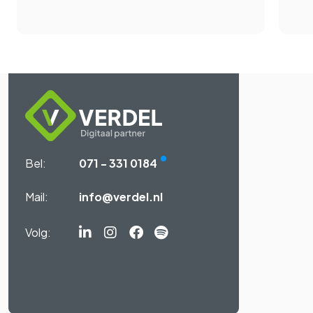
Bel:
071 - 331 0184
Mail:
info@verdel.nl
Volg:
Linkedin-
Instagram
Facebook
Spotify
in