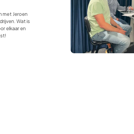
an met Jeroen
rijven. Wat is
or elkaar en
ast!