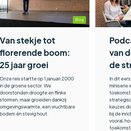
Blog
Van stekje tot
Podc
florerende boom:
van 
25 jaar groei
de st
Onze reis startte op 1 januari 2000
In dit eer
in de groene sector. We
miniserie
doorstonden droogte en flinke
toekomst,
stormen, maar groeiden dankzij
strategis
omgevingswarmte, een vruchtbare
keuzes d
bodem én stevig hout.
bij de inr
vooral, ho
toekomst u