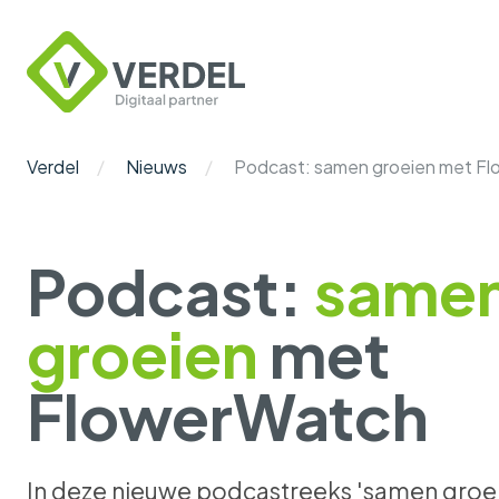
Verdel
Digitaal
Partner
Verdel
Nieuws
Podcast: samen groeien met F
Podcast:
same
groeien
met
FlowerWatch
In deze nieuwe podcastreeks 'samen groei