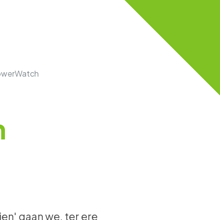
lowerWatch
n
en' gaan we, ter ere