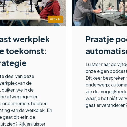
Artikel
ast werkplek
Praatje po
de toekomst:
automatis
rategie
Luister naar de vijfd
onze eigen podcast
ste deel van deze
Dit keer bespreken
 werkplek van de
onderwerp: automa
 duiken we in de
zijn de mogelijkhed
che afwegingen en
waar je het níét ve
ie ondernemers hebben
gaat er veranderen
ichting van de werkplek. En
e gaat dit er in de
it zien? Kijk en luister