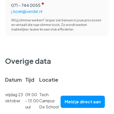
071 - 744 0055
j.koek@verdel.nl
Wil jij slimmer werken? Jesper ziet kansen in jouw processen
en vertaalt die naar slimme tools. Zo wordt werken
makkelijker, leuker én een stuk efficiënter.
Overige data
Datum
Tijd
Locatie
vrijdag 23
09.00
Tech
oktober
- 13.00
Campus
Meld je direct aan
uur
De School