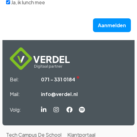
Ja, ik lunch mee
Aanmelden
Bel:
071 - 331 0184
Mail:
info@verdel.nl
Volg:
Linkedin-
Instagram
Facebook
Spotify
in
Tech Campus De School
Klantportaal