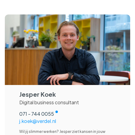
Jesper Koek
Digital business consultant
071 - 744 0055
j.koek@verdel.nl
Wil jij slimmer werken? Jesper ziet kansen in jouw