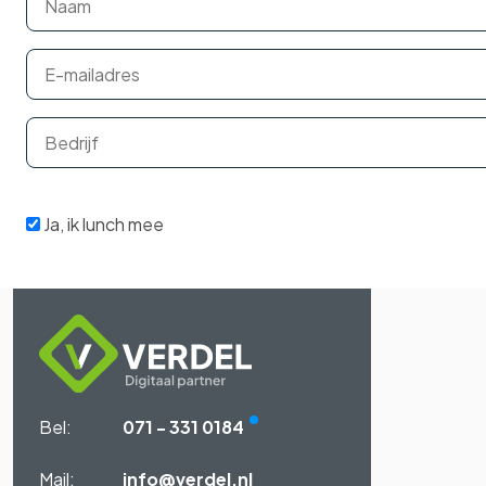
Ja, ik lunch mee
Bel:
071 - 331 0184
Mail:
info@verdel.nl