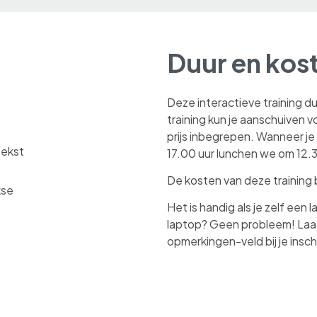
Duur en kos
Deze interactieve training d
training kun je aanschuiven voo
prijs inbegrepen. Wanneer je 
tekst
17.00 uur lunchen we om 12.3
De kosten van deze training 
kse
Het is handig als je zelf ee
laptop? Geen probleem! Laat
opmerkingen-veld bij je inschr