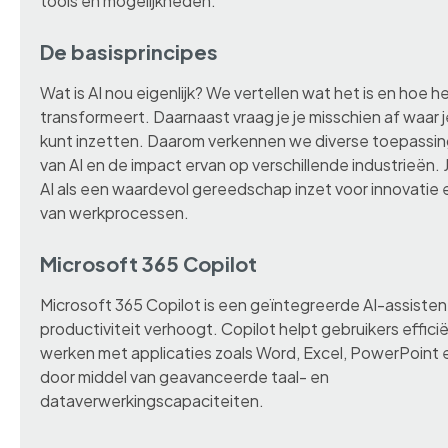
tools en mogelijkheden.
De basisprincipes
Wat is AI nou eigenlijk? We vertellen wat het is en hoe 
transformeert. Daarnaast vraag je je misschien af waar j
kunt inzetten. Daarom verkennen we diverse toepassi
van AI en de impact ervan op verschillende industrieën. J
AI als een waardevol gereedschap inzet voor innovatie 
van werkprocessen.
Microsoft 365 Copilot
Microsoft 365 Copilot is een geïntegreerde AI-assisten
productiviteit verhoogt. Copilot helpt gebruikers effici
werken met applicaties zoals Word, Excel, PowerPoint
door middel van geavanceerde taal- en
dataverwerkingscapaciteiten.