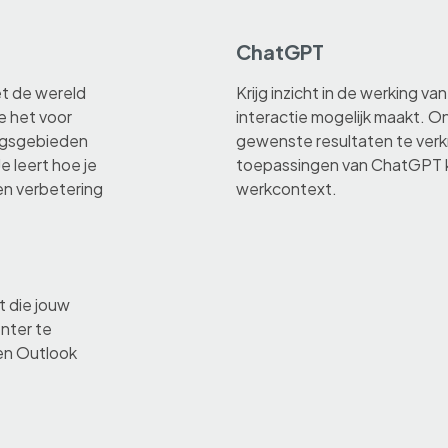
ChatGPT
het de wereld
Krijg inzicht in de werking 
e het voor
interactie mogelijk maakt. 
ngsgebieden
gewenste resultaten te verkr
e leert hoe je
toepassingen van ChatGPT k
en verbetering
werkcontext.
t die jouw
ënter te
 en Outlook