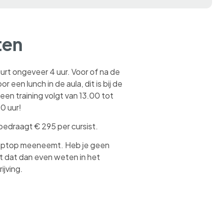
ten
uurt ongeveer 4 uur. Voor of na de
r een lunch in de aula, dit is bij de
een training volgt van 13.00 tot
0 uur!
bedraagt € 295 per cursist.
n laptop meeneemt. Heb je geen
 dat dan even weten in het
ijving.