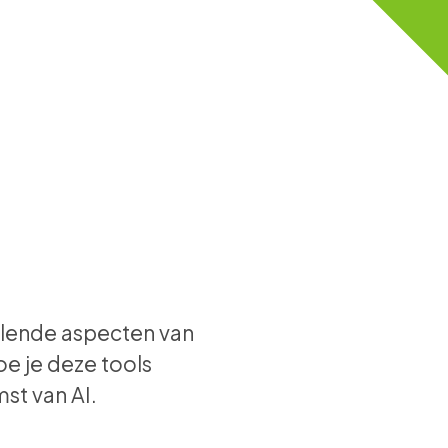
illende aspecten van
oe je deze tools
st van AI.