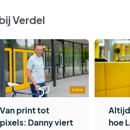
bij Verdel
Artikel
Van print tot
Altij
pixels: Danny viert
hoe L