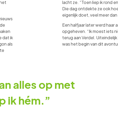
 het
lacht ze. “Toen liep ik rond en
Die dag ontdekte ze ook hoe
eigenlijk doet, veel meer dan
 nieuws
 de
Een halfjaar later werd haar 
maken
opgeheven. “Ik moest iets 
 dat ik
terug aan Verdel. Uiteindelijk
gon als
was het begin van dit avontu
kte
an alles op met
p ik hém.”