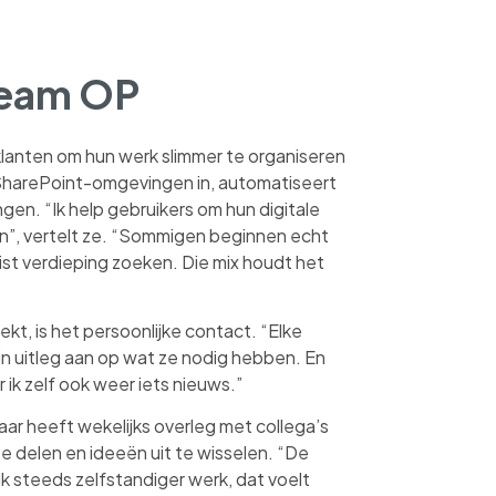
team OP
klanten om hun werk slimmer te organiseren
 SharePoint-omgevingen in, automatiseert
gen. “Ik help gebruikers om hun digitale
n”, vertelt ze. “Sommigen beginnen echt
juist verdieping zoeken. Die mix houdt het
kt, is het persoonlijke contact. “Elke
ijn uitleg aan op wat ze nodig hebben. En
er ik zelf ook weer iets nieuws.”
aar heeft wekelijks overleg met collega’s
e delen en ideeën uit te wisselen. “De
ik steeds zelfstandiger werk, dat voelt