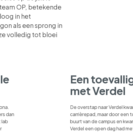
ij team OP, betekende
loog in het
egon als een sprong in
ze volledig tot bloei
le
Een toevall
met Verdel
lona.
De overstap naar Verdel kwa
ers dan
carrièrepad, maar door een t
 lab
buurt van de campus en kwam
r
Verdel een open dag had met