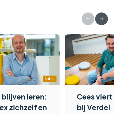
Artikel
d blijven leren:
Cees viert 
ex zichzelf en
bij Verdel