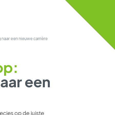
g naar een nieuwe carrière
op:
naar een
cies op de juiste