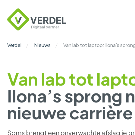
Verdel
Digitaal
Partner
Verdel
Nieuws
Van lab tot laptop: Ilona’s spron
Van lab tot lapt
Ilona’s sprong 
nieuwe carrière
Soms brengt een onverwachte afslag je pre