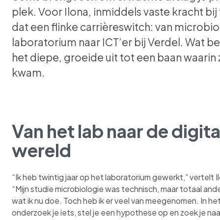
plek. Voor Ilona, inmiddels vaste kracht b
dat een flinke carrièreswitch: van microbio
laboratorium naar ICT’er bij Verdel. Wat b
het diepe, groeide uit tot een baan waarin 
kwam.
Van het lab naar de digita
wereld
“Ik heb twintig jaar op het laboratorium gewerkt,” vertelt I
“Mijn studie microbiologie was technisch, maar totaal and
wat ik nu doe. Toch heb ik er veel van meegenomen. In het
onderzoek je iets, stel je een hypothese op en zoek je naa