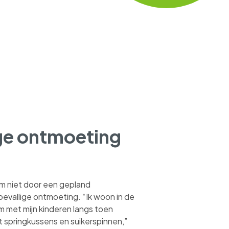
ige ontmoeting
m niet door een gepland
oevallige ontmoeting. “Ik woon in de
 met mijn kinderen langs toen
 springkussens en suikerspinnen,”