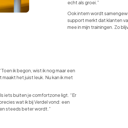
echt als groei.”
Ook intern wordt samengewer
support merkt dat klanten va
mee in mijn trainingen. Zo bl
. “Toen ik begon, wist ik nog maar een
t maakt het juist leuk. Nu kan ik met
s iets buiten je comfortzone ligt. “Er
precies wat ik bij Verdel vond: een
en steeds beter wordt.”