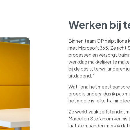
Werken bij 
Binnen team OP helpt Ilona 
met Microsoft 365. Ze richt
processen en verzorgt trainin
werkdag makkelijker te make
bij de basis, terwijl anderen 
uitdagend.”
Wat Ilona het meest aanspree
groep is anders, dus ik pas m
het mooie is: elke training le
Ze werkt vaak zelfstandig, m
Marcel en Stefan om kennis t
laatste maanden merk ik dat 