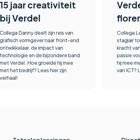
15 jaar creativiteit
Verde
bij Verdel
flore
Collega Danny deelt zijn reis van
Collega Le
grafisch vormgever naar front-end
stagiair 
ontwikkelaar, de impact van
kracht van
technologie en de bijzondere band
passie vo
met Verdel. Hoe groeide hij mee
hij mee m
met het bedrijf? Lees hier zijn
van ICT? L
verhaal!
Totaaloplossingen
Direct