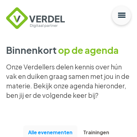
Na
Verdel
Digitaal
Partner
Binnenkort
op de agenda
Onze Verdellers delen kennis over hún
vak en duiken graag samen met jou in de
materie. Bekijk onze agenda hieronder,
ben jij er de volgende keer bij?
Alle evenementen
Trainingen