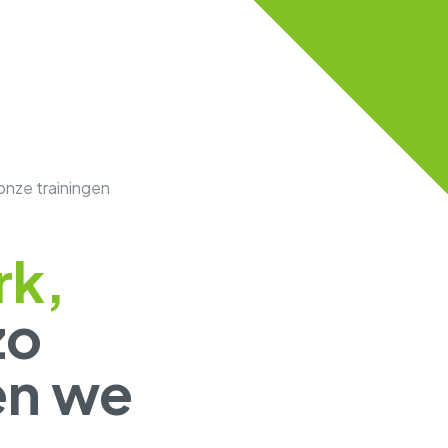
onze trainingen
rk,
zo
en we