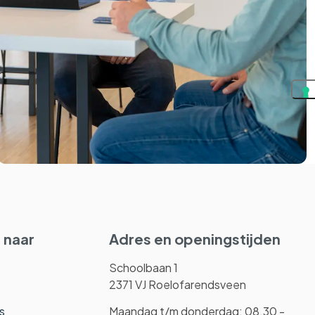
 naar
Adres en openingstijden
Schoolbaan 1
2371 VJ Roelofarendsveen
s
Maandag t/m donderdag: 08.30 -