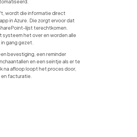
utomatiseerd.
t, wordt die informatie direct
app in Azure. Die zorgt ervoor dat
SharePoint-lijst terechtkomen.
 systeem het over en worden alle
 in gang gezet.
een bevestiging, een reminder
chaantallen en een seintje als er te
k na afloop loopt het proces door,
en facturatie.