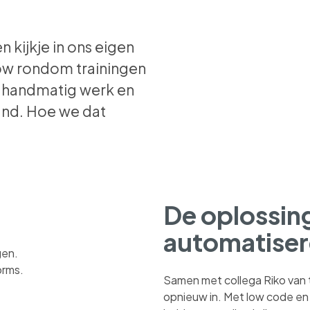
 kijkje in ons eigen
ow rondom trainingen
r handmatig werk en
and. Hoe we dat
De oplossin
automatiser
gen.
orms.
Samen met collega Riko van
opnieuw in. Met low code en