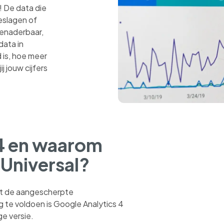
 De data die
geslagen of
benaderbaar,
data in
 is, hoe meer
j jouw cijfers
 4 en waarom
 Universal?
et de aangescherpte
te voldoen is Google Analytics 4
ge versie.