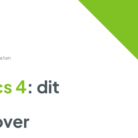
weten
cs 4
: dit
over