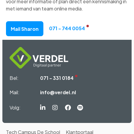
voor meer informatie of plan direct een kennismaking in
met iemand van team online media.
071 - 744 0054
Mail Sharon
Bel:
071 - 331 0184
Mail:
info@verdel.nl
Volg:
Linkedin-
Instagram
Facebook
Spotify
in
Tech Campus De School
Klantportaal