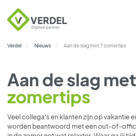
Verdel
Digitaal
Partner
Verdel
Nieuws
Aan de slag met 7 zomertips
Aan de slag me
zomertips
Veel collega's en klanten zijn op vakantie en
worden beantwoord met een out-of-offic
in de zomer net wat relaxter. Waar ga jij ti