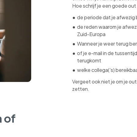
Hoe schrijf je een goede out
de periode dat je afwezig
de reden waarom je afwezi
Zuid-Europa
Wanneer je weer terug be
of je e-mail in de tussentij
terugkomt
welke collega(’s) bereikbaa
Vergeet ook niet je om je out
zetten.
 of