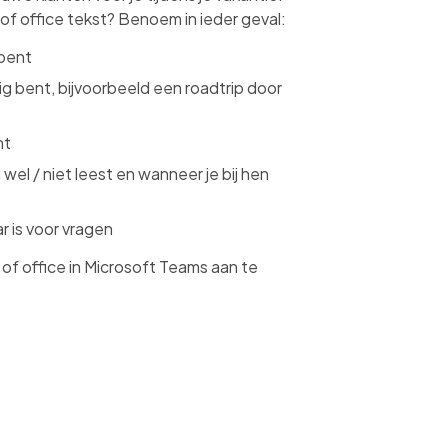
 of office tekst? Benoem in ieder geval:
 bent
g bent, bijvoorbeeld een roadtrip door
nt
d wel / niet leest en wanneer je bij hen
r is voor vragen
 of office in Microsoft Teams aan te