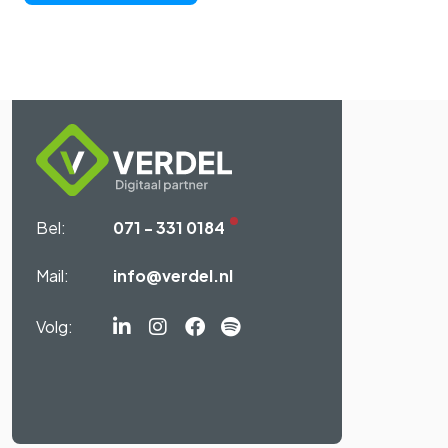
Bel:
071 - 331 0184
Mail:
info@verdel.nl
Volg:
Linkedin-
Instagram
Facebook
Spotify
in