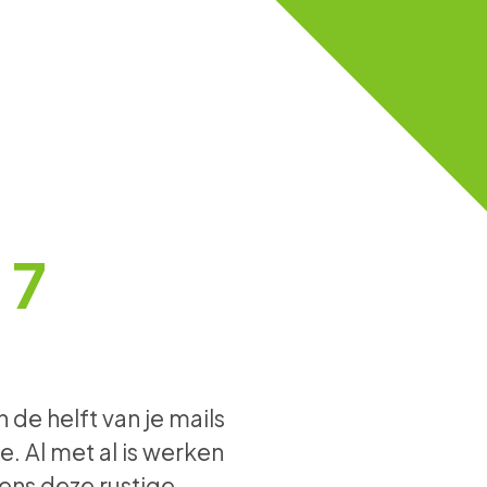
t
7
 de helft van je mails
e. Al m
et al is werken
jdens deze rustige