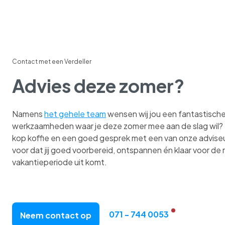
Contact met een Verdeller
Advies deze zomer?
Namens
het gehele team
wensen wij jou een fantastisch
werkzaamheden waar je deze zomer mee aan de slag wil?
kop koffie en een goed gesprek met een van onze adviseu
voor dat jij goed voorbereid, ontspannen én klaar voor de r
vakantieperiode uit komt.
071 - 744 0053
Neem contact op