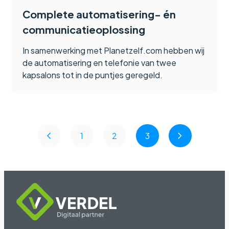
Complete automatisering- én
communicatieoplossing
In samenwerking met Planetzelf.com hebben wij
de automatisering en telefonie van twee
kapsalons tot in de puntjes geregeld.
chevron_left
chevron_right
1
2
3